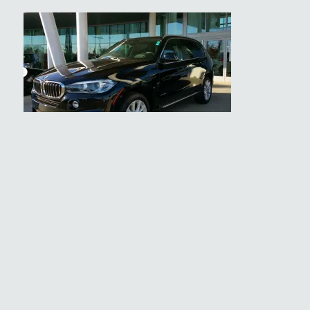
Во время пребывания в отеле туристам могут быть
предложены индивидуальные экскурсии и туры на
русском языке по Нью-Йорку и другим близлежащим
городам США.
© Обзорные Туры и Экскурсии по Нью Йорку и
Америке с Гидам по Демократическим Ценам,
TourAmerica.ru