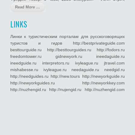
Read More …
LINKS
Линки к туристическим порталам для русскоговорящих
туристов и гидов http://bestprivateguide.com
besttourguide.ru http://besttourguides.ru http://fodors.ru
freedomtower.ru gidnewyork.ru ineedaguide.ru
ineedguide.ru interpretors.ru ivyleague.ru jtravel.com
mishabesse.ru ivyleague.ru needaguide.ru needgid.ru
http://needguides.ru http://new.tours http://newyorkguide.ru
http://newyorkguides.ru http://newyorkkey.com
http://nuzhengid.ru http://nujengid.ru http://nuzhengid.com
http://nyzhengid.ru http://нуженгид.com http://нуженгид.рф
http://нужныгиды.рф http://русскоговорящиегиды.рф
http://турамерика.рф http://плати.com http://яша.com
http://частныегиды.рф http://частныйгид.рф
privateguides.ru http://private-guides.ru http://private-
guide.ru